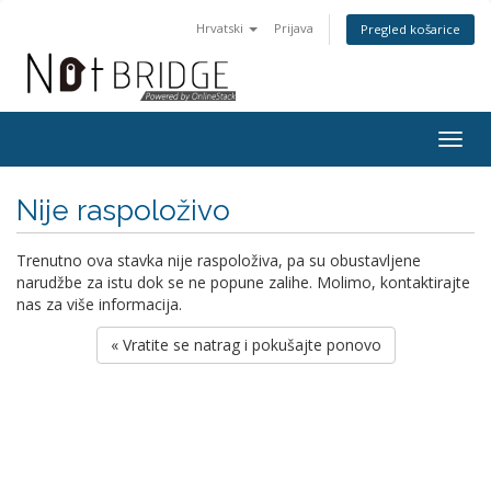
Hrvatski
Prijava
Pregled košarice
Togg
navig
Nije raspoloživo
Trenutno ova stavka nije raspoloživa, pa su obustavljene
narudžbe za istu dok se ne popune zalihe. Molimo, kontaktirajte
nas za više informacija.
« Vratite se natrag i pokušajte ponovo