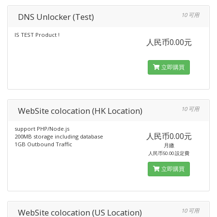
DNS Unlocker (Test)
10 可用
IS TEST Product !
人民币0.00元
立即購買
WebSite colocation (HK Location)
10 可用
support PHP/Node.js
人民币0.00元
200MB storage including database
1GB Outbound Traffic
月繳
人民币50.00 設定費
立即購買
WebSite colocation (US Location)
10 可用