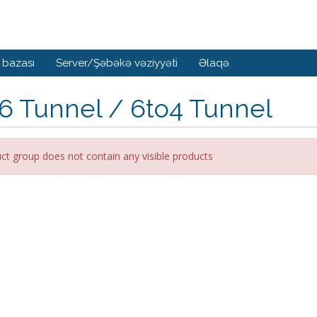
 bazası
Server/Şəbəkə vəziyyəti
Əlaqə
6 Tunnel / 6to4 Tunnel
ct group does not contain any visible products