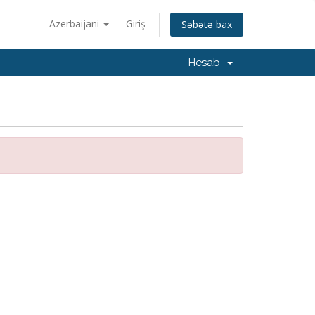
Azerbaijani
Giriş
Səbətə bax
Hesab