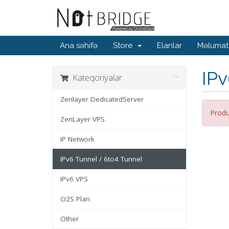
Ana səhifə
Store
Elanlar
Məlumat
IPv
Kateqoriyalar
Zenlayer DedicatedServer
Produ
ZenLayer VPS
IP Network
IPv6 Tunnel / 6to4 Tunnel
IPv6 VPS
O2S Plan
Other