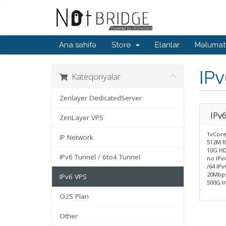
Ana səhifə
Store
Elanlar
Məlumat
IP
Kateqoriyalar
Zenlayer DedicatedServer
IPv
ZenLayer VPS
1vCor
IP Network
512M 
10G H
IPv6 Tunnel / 6to4 Tunnel
no IPv
/64 IPv
20Mbp
IPv6 VPS
500G In
O2S Plan
Other