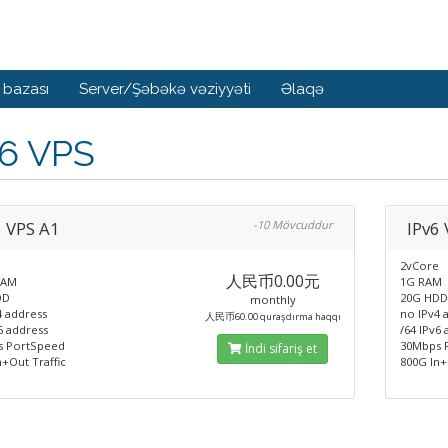
 bazası
Server/Şəbəkə vəziyyəti
Əlaqə
v6 VPS
6 VPS A1
-10 Mövcuddur
IPv6
e
2vCore
人民币0.00元
RAM
1G RAM
DD
20G HD
monthly
4 address
no IPv4 
人民币60.00 quraşdırma haqqı
6 address
/64 IPv6
s PortSpeed
30Mbps 
İndi sifariş et
+Out Traffic
800G In+