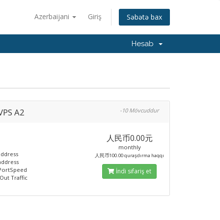
Azerbaijani
Giriş
Səbətə bax
Hesab
 VPS A2
-10 Mövcuddur
人民币0.00元
D
monthly
address
人民币100.00 quraşdırma haqqı
 address
PortSpeed
İndi sifariş et
Out Traffic